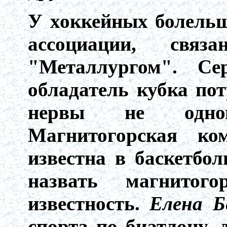
У хоккейных болельщ
ассоциации, связ
"Металлургом". Се
обладатель кубка по
нервы не одном
Магнитогорская ком
известна в баскетбо
назвать магнитог
известность.
Елена Б
спорта по биатлону,