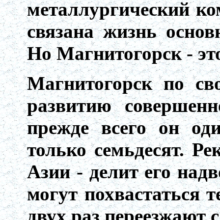
металлургический ко
связана жизнь основ
Но Магнитогорск - эт
Магнитогорск по сво
развитию совершенн
прежде всего он од
только семьдесят. Р
Азии - делит его над
могут похвастаться т
двух раз переезжают 